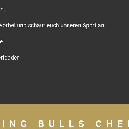
r .
 vorbei und schaut euch unseren Sport an.
e .
erleader
ING BULLS CH