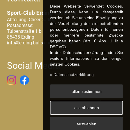
Diese Webseite verwendet Cookies.
Sport-Club Erding 1978 e.V.
Durch diese kann u.a. fest­ge­stellt
werden, ob Sie uns eine Einwilligung zu
Abteilung: Cheerleading
der Verarbeitung der sie betreffenden
Postadresse:
personenbezogenen Daten für einen
Tulpenstraße 1 b
oder mehrere bestimmte Zwecke
85435 Erding
gegeben haben (Art. 6 Abs. 1 lit a
info@erding-bulls-cheerleader.de
DSGVO).
In der Datenschutzerklärung finden Sie
weitere Informationen zu den ein­ge­
Social Media
setz­ten Cookies.
» Datenschutzerklärung
allen zustimmen
Impressum
Datenschutz
alle ablehnen
auswählen