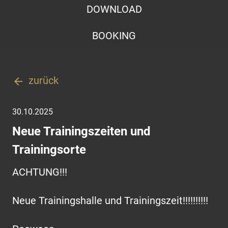
DOWNLOAD
BOOKING
zurück
arrow_back
30.10.2025
Neue Trainingszeiten und
Trainingsorte
ACHTUNG!!!
Neue Trainingshalle und Trainingszeit!!!!!!!!!!