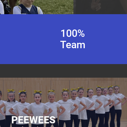
100
%
Team
PEEWEES