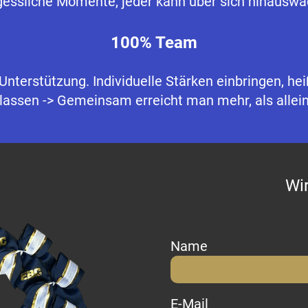
essliche Momente, jeder kann über sich hinauswac
100% Team
nterstützung. Individuelle Stärken einbringen, h
lassen -> Gemeinsam erreicht man mehr, als allei
Wir
Name
E-Mail