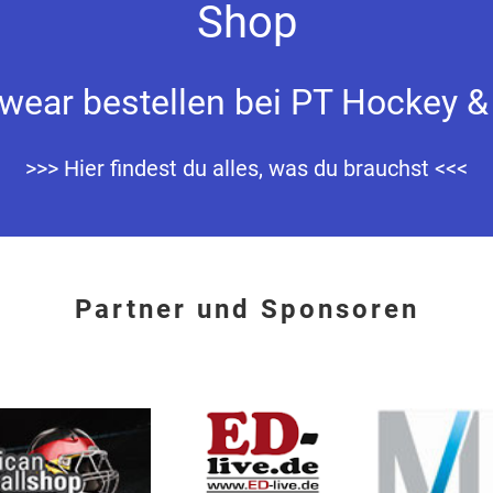
Shop
ear bestellen bei PT Hockey &
>>> Hier findest du alles, was du brauchst <<<
Partner und Sponsoren