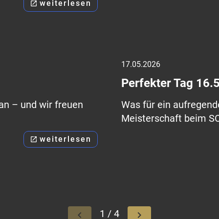
weiterlesen
open_in_new
17.05.2026
Perfekter Tag 16.
an – und wir freuen
Was für ein aufregende
Meisterschaft beim SC
weiterlesen
open_in_new
1 / 4
keyboard_arrow_left
keyboard_arrow_right